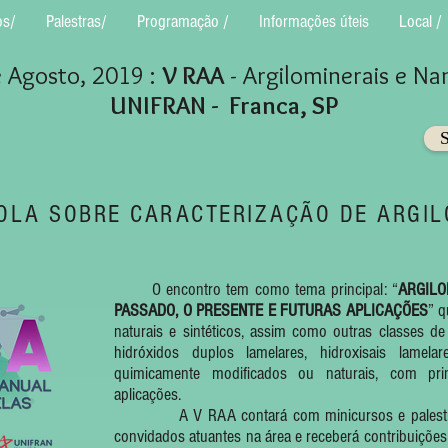
os/
Palestras/
Programação /
Informações úteis
Local /
e Agosto, 2019 :
V RAA
- Argilominerais e N
UNIFRAN - Franca, SP
OLA SOBRE CARACTERIZAÇÃO DE ARGIL
O encontro tem como tema principal: “
ARGILO
PASSADO, O PRESENTE E FUTURAS APLICAÇÕES
” q
naturais e sintéticos, assim como outras classes de
hidróxidos duplos lamelares, hidroxisais lamela
quimicamente modificados ou naturais, com pri
aplicações.
A V RAA contará com minicursos e palestras 
convidados atuantes na área e receberá contribuições