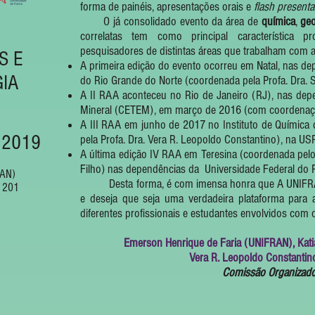
forma de painéis, apresentações orais e
flash presenta
O já consolidado evento da área de
química
,
geo
correlatas tem como principal característica
pesquisadores de distintas áreas que trabalham com a
S E
A primeira edição do evento ocorreu em Natal, nas de
IA
do Rio Grande do Norte (coordenada pela Profa. Dra. S
A II RAA aconteceu no Rio de Janeiro (RJ), nas dep
Mineral (CETEM), em março de 2016 (com coordenação 
A III RAA em junho de 2017 no Instituto de Químic
, 2019
pela Profa. Dra. Vera R. Leopoldo Constantino), na USP
A última edição IV RAA em Teresina (coordenada pelo 
Filho) nas dependências da Universidade Federal do P
RAN)
Desta forma, é com imensa honra que A UNIFRAN 
, 201
e deseja que seja uma verdadeira plataforma para 
diferentes profissionais e estudantes envolvidos com o
Emerson Henrique de Faria (UNIFRAN), Katia
Vera R. Leopoldo Constantin
Comissão Organizad