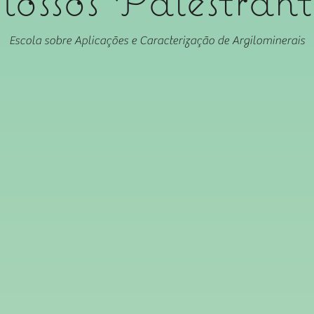
Escola sobre Aplicações e Caracterização de Argilominerais
Profa. Dra. Sibele Castellã Perguer
Dr. Rômulo Simões Angélica (UFPA)
Universidade
Universidade
Federal
Federal
do
do
Rio
Pará
Grande
(UFPA)
do
Norte
UFRN
Dr. Francisco Valenzuela Diaz
Dra. Ana Clécia dos Santos Alcânta
PMT
(UFMA)
POLI/USP