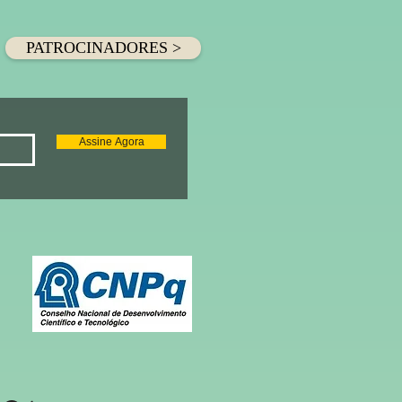
PATROCINADORES >
Assine Agora
es