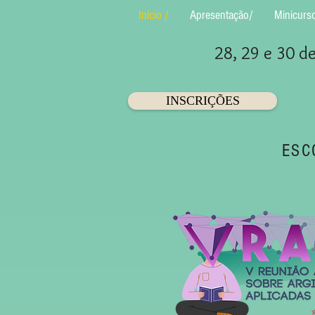
Início /
Apresentação/
Minicurs
28, 29 e 30 d
INSCRIÇÕES
ESC