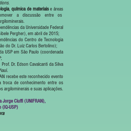
tions
.
logia
,
química de materiais
e áreas
 promover a discussão entre os
rgilominerais.
pendências da Universidade Federal
ibele Pergher), em abril de 2015;
endências do Centro de Tecnologia
do Dr. Luiz Carlos Bertolino);
a da USP em São Paulo (coordenada
;
Prof. Dr. Edson Cavalcanti da Silva
iauí.
recebe este reconhecido evento
a troca de conhecimento entre os
s argilominerais e suas aplicações.
 Jorge Ciuffi (UNIFRAN),
o (IQ-USP)
ora